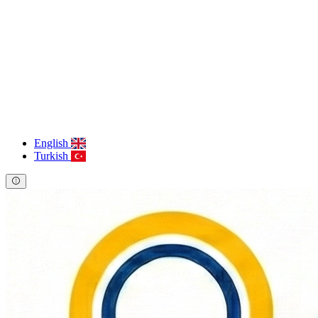
English
Turkish