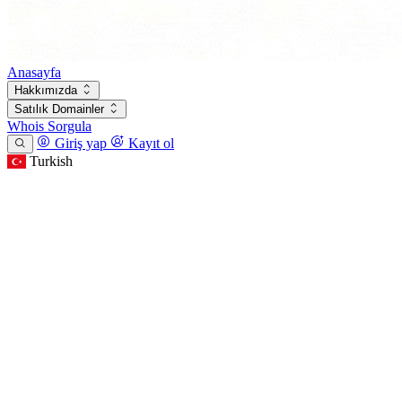
Anasayfa
Hakkımızda
Satılık Domainler
Whois Sorgula
Giriş yap
Kayıt ol
Turkish