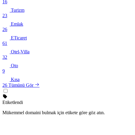
16
Turizm
23
Emlak
26
ETicaret
61
Otel-Villa
32
Oto
9
Kısa
26
Tümünü Gör
Etiketlendi
Mükemmel domaini bulmak için etikete göre göz atın.