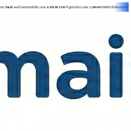
nternetbilet.com
geziofisi.com
didimotelleri.com
4,950.00 USD
2,500.00 USD
3,000.00 U