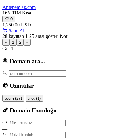
Antepemlak
.com
16Y 11M
Kısa
0
1,250.00 USD
Satın Al
28 kayıttan 1-25 arası gösteriliyor
«
1
2
»
Git
Domain ara...
Uzantılar
.com
(27)
.net
(1)
Domain Uzunluğu
—