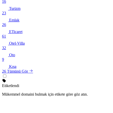
16
Turizm
23
Emlak
26
ETicaret
61
Otel-Villa
32
Oto
9
Kısa
26
Tümünü Gör
Etiketlendi
Mükemmel domaini bulmak için etikete göre göz atın.