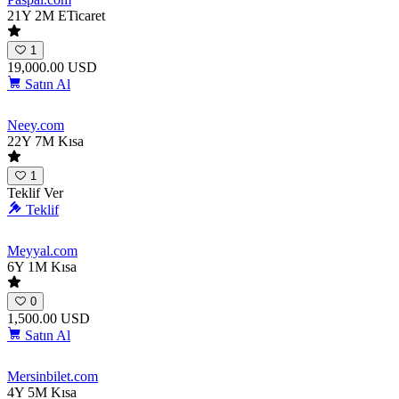
21Y 2M
ETicaret
1
19,000.00 USD
Satın Al
Neey
.com
22Y 7M
Kısa
1
Teklif Ver
Teklif
Meyyal
.com
6Y 1M
Kısa
0
1,500.00 USD
Satın Al
Mersinbilet
.com
4Y 5M
Kısa