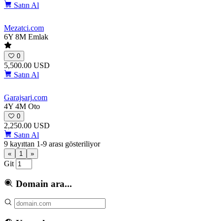
Satın Al
Mezatci
.com
6Y 8M
Emlak
0
5,500.00 USD
Satın Al
Garajsarj
.com
4Y 4M
Oto
0
2,250.00 USD
Satın Al
9 kayıttan 1-9 arası gösteriliyor
«
1
»
Git
Domain ara...