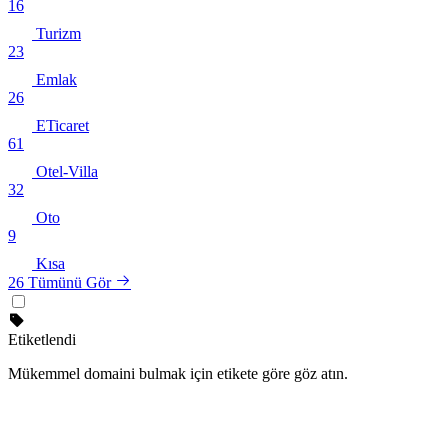
16
Turizm
23
Emlak
26
ETicaret
61
Otel-Villa
32
Oto
9
Kısa
26
Tümünü Gör
Etiketlendi
Mükemmel domaini bulmak için etikete göre göz atın.