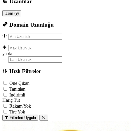
Uzantılar
.com
(9)
Domain Uzunluğu
—
ya da
Hızlı Filtreler
Öne Çıkan
Tanıtılan
İndirimli
Hariç Tut
Rakam Yok
Tire Yok
Filtreleri Uygula