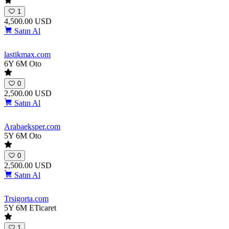
1
4,500.00 USD
Satın Al
lastikmax
.com
6Y 6M
Oto
0
2,500.00 USD
Satın Al
Arabaeksper
.com
5Y 6M
Oto
0
2,500.00 USD
Satın Al
Trsigorta
.com
5Y 6M
ETicaret
1