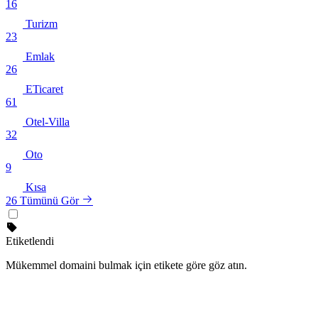
16
Turizm
23
Emlak
26
ETicaret
61
Otel-Villa
32
Oto
9
Kısa
26
Tümünü Gör
Etiketlendi
Mükemmel domaini bulmak için etikete göre göz atın.