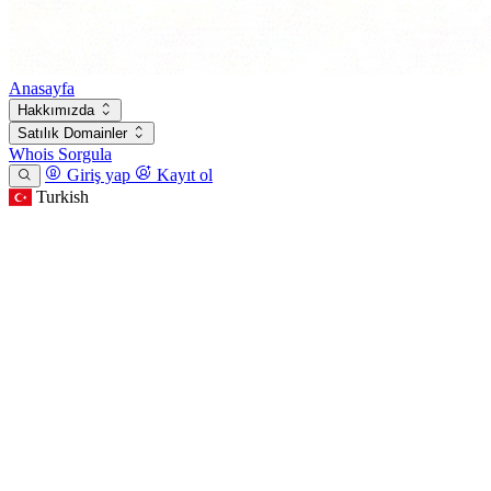
Anasayfa
Hakkımızda
Satılık Domainler
Whois Sorgula
Giriş yap
Kayıt ol
Turkish