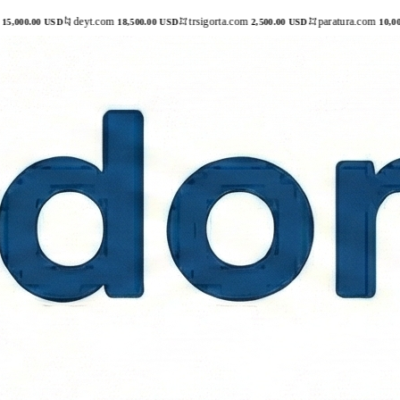
deyt.com
trsigorta.com
paratura.com
tat
18,500.00 USD
2,500.00 USD
10,000.00 USD