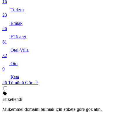
16
Turizm
23
Emlak
26
ETicaret
61
Otel-Villa
32
Oto
9
Kısa
26
Tümünü Gör
Etiketlendi
Mükemmel domaini bulmak için etikete göre göz atın.