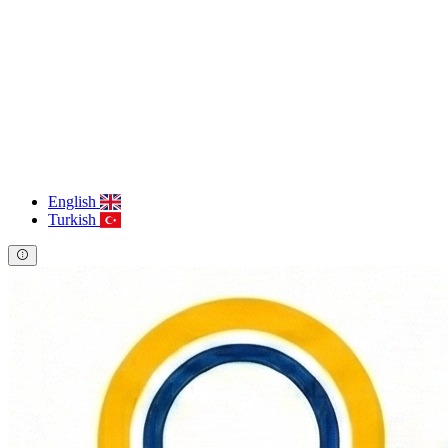
English
Turkish