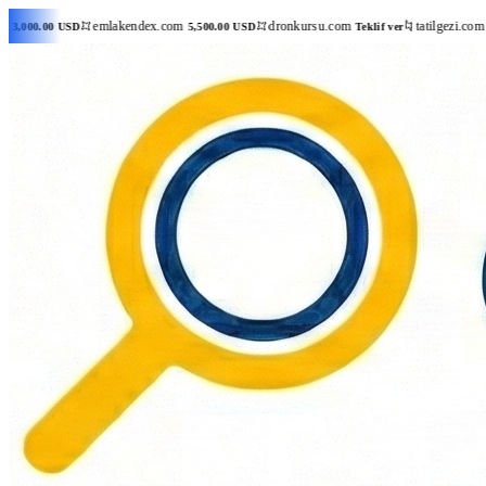
emlakendex.com
dronkursu.com
tatilgezi.com
5,500.00 USD
Teklif ver
15,000.00 USD