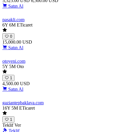
5,525.00 USD
6,500.00 USD
Satın Al
pasakli
.com
6Y 6M
ETicaret
0
15,000.00 USD
Satın Al
otoyeni
.com
5Y 5M
Oto
1
4,500.00 USD
Satın Al
gaziantepbaklava
.com
16Y 5M
ETicaret
1
Teklif Ver
Teklif