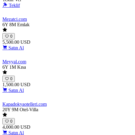
Teklif
Mezatci
.com
6Y 8M
Emlak
0
5,500.00 USD
Satın Al
Meyyal
.com
6Y 1M
Kısa
0
1,500.00 USD
Satın Al
Kapadokyaotelleri
.com
20Y 9M
Otel-Villa
0
4,000.00 USD
Satın Al