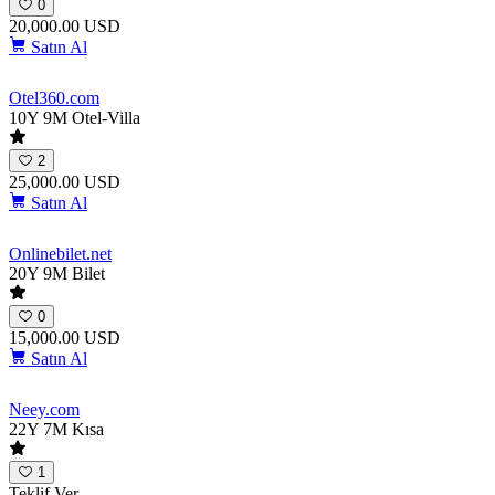
0
20,000.00 USD
Satın Al
Otel360
.com
10Y 9M
Otel-Villa
2
25,000.00 USD
Satın Al
Onlinebilet
.net
20Y 9M
Bilet
0
15,000.00 USD
Satın Al
Neey
.com
22Y 7M
Kısa
1
Teklif Ver