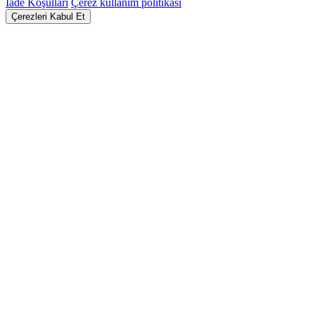
İade Koşulları
Çerez kullanım politikası
Çerezleri Kabul Et