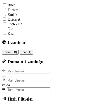
Bilet
Turizm
Emlak
ETicaret
Otel-Villa
Oto
Kısa
Uzantılar
.com
(38)
.net
(1)
Domain Uzunluğu
—
ya da
Hızlı Filtreler