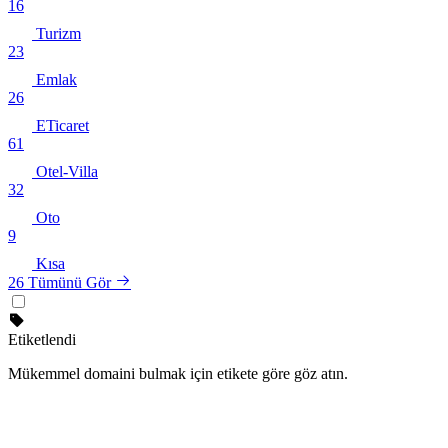
16
Turizm
23
Emlak
26
ETicaret
61
Otel-Villa
32
Oto
9
Kısa
26
Tümünü Gör
Etiketlendi
Mükemmel domaini bulmak için etikete göre göz atın.